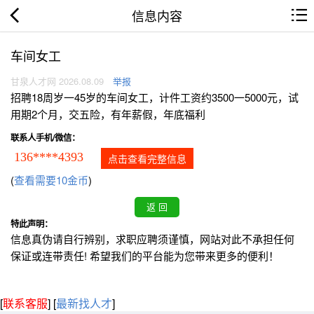
信息内容
车间女工
甘泉人才网 2026.08.09
举报
招聘18周岁一45岁的车间女工，计件工资约3500一5000元，试
用期2个月，交五险，有年薪假，年底福利
联系人手机/微信：
136****4393
点击查看完整信息
(
查看需要10金币
)
特此声明：
信息真伪请自行辨别，求职应聘须谨慎，网站对此不承担任何
保证或连带责任! 希望我们的平台能为您带来更多的便利！
[
联系客服
]
[
最新找人才
]