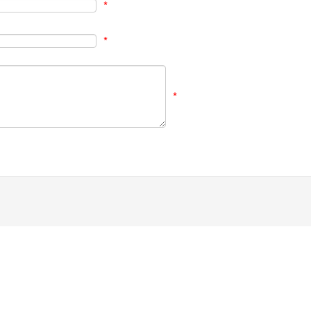
*
*
*