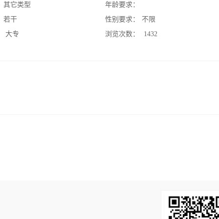
：
其它类型
年龄要求：
：
若干
性别要求：
不限
：
大专
浏览次数：
1432